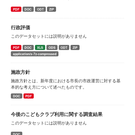
PDF
DOC
ODT
ZIP
行政評価
このデータセットには説明がありません
PDF
DOC
XLS
ODS
ODT
ZIP
application/x-7z-compressed
施政方針
施政方針とは、新年度における市長の市政運営に対する基
本的な考え方について述べたものです。
DOC
PDF
今後のこどもクラブ利用に関する調査結果
このデータセットには説明がありません
DOC