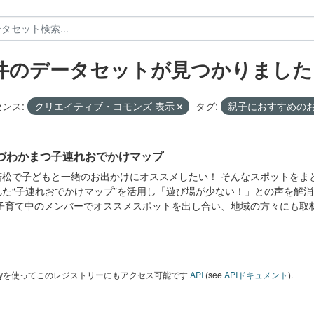
 件のデータセットが見つかりました
ンス:
クリエイティブ・コモンズ 表示
タグ:
親子におすすめのお
づわかまつ子連れおでかけマップ
若松で子どもと一緒のお出かけにオススメしたい！ そんなスポットをまと
れた“子連れおでかけマップ”を活用し「遊び場が少ない！」との声を解
 子育て中のメンバーでオススメスポットを出し合い、地域の方々にも取材
 Keyを使ってこのレジストリーにもアクセス可能です
API
(see
APIドキュメント
).