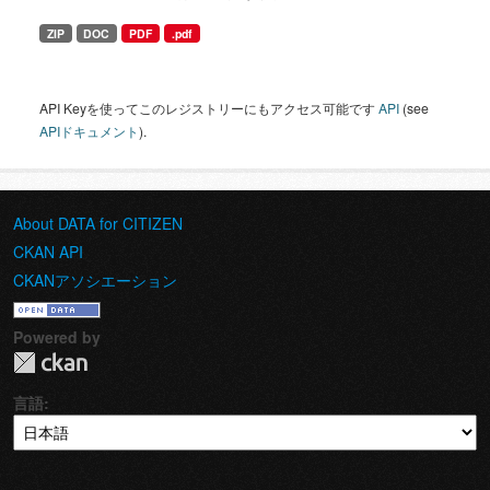
ZIP
DOC
PDF
.pdf
API Keyを使ってこのレジストリーにもアクセス可能です
API
(see
APIドキュメント
).
About DATA for CITIZEN
CKAN API
CKANアソシエーション
Powered by
言語