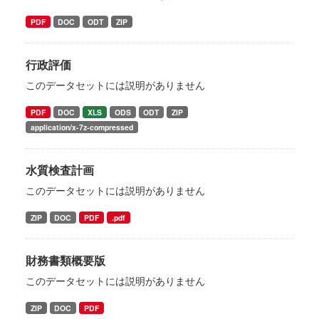
PDF
DOC
ODT
ZIP
行政評価
このデータセットには説明がありません
PDF
DOC
XLS
ODS
ODT
ZIP
application/x-7z-compressed
水質検査計画
このデータセットには説明がありません
ZIP
DOC
PDF
.pdf
財務書類概要版
このデータセットには説明がありません
ZIP
DOC
PDF