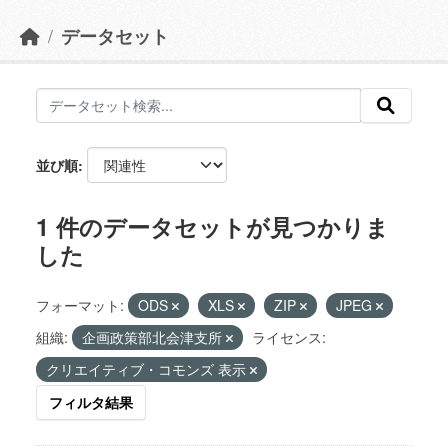
データセット
並び順
1 件のデータセットが見つかりま
した
フォーマット:
ODS
XLS
ZIP
JPEG
組織:
企画政策部北会津支所
ライセンス:
クリエイティブ・コモンズ 表示
フィルタ結果