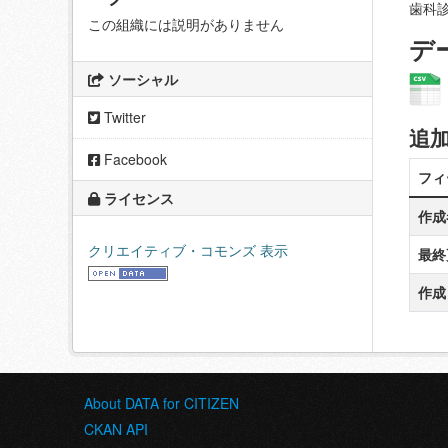
歯科診療
この組織には説明がありません
デ
ソーシャル
Twitter
追
Facebook
フィ
ライセンス
作成
クリエイティブ・コモンズ 表示
最終
作成
About DATA for CITIZEN
CKAN API