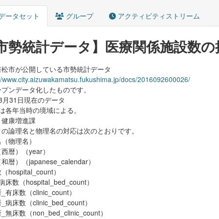
データセット
グループ
アクティビティストリーム
市勢統計データ】医療関係施設数の
若松市が公開している市勢統計データ
://www.city.aizuwakamatsu.fukushima.jp/docs/2016092600026/
ープンデータ化したものです。
3月31日現在のデータ
値は各年当時の境域による。
：健康増進課
タの論理名と物理名の対応は次のとおりです。
名（物理名）
西暦）（year）
暦）（japanese_calendar）
hospital_count）
床数（hospital_bed_count）
有床数（clinic_count）
病床数（clinic_bed_count）
無床数（non_bed_clinic_count）