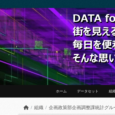
Skip to main content
ホーム
データセット
組
組織
企画政策部企画調整課統計グル