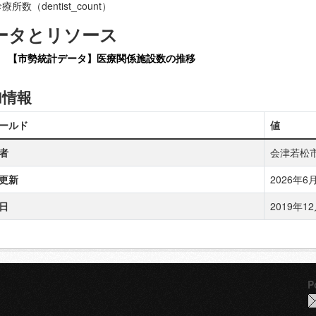
所数（dentist_count）
ータとリソース
【市勢統計データ】医療関係施設数の推移
加情報
ールド
値
者
会津若松
更新
2026年6月1
日
2019年12月
P