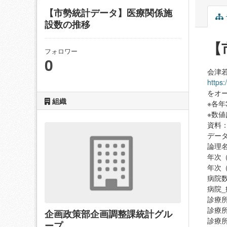
【市勢統計データ】医療関係施
設数の推移
【
フォロワー
0
会津
https
をオ
組織
※各年
※数
資料
デー
論理
年次（
年次（和
病院数（
病院_病
診療所_
診療所_
企画政策部企画調整課統計グル
診療所_
ープ