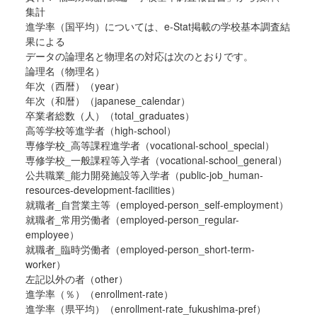
集計
進学率（国平均）については、e-Stat掲載の学校基本調査結
果による
データの論理名と物理名の対応は次のとおりです。
論理名（物理名）
年次（西暦）（year）
年次（和暦）（japanese_calendar）
卒業者総数（人）（total_graduates）
高等学校等進学者（high-school）
専修学校_高等課程進学者（vocational-school_special）
専修学校_一般課程等入学者（vocational-school_general）
公共職業_能力開発施設等入学者（public-job_human-
resources-development-facilities）
就職者_自営業主等（employed-person_self-employment）
就職者_常用労働者（employed-person_regular-
employee）
就職者_臨時労働者（employed-person_short-term-
worker）
左記以外の者（other）
進学率（％）（enrollment-rate）
進学率（県平均）（enrollment-rate_fukushima-pref）