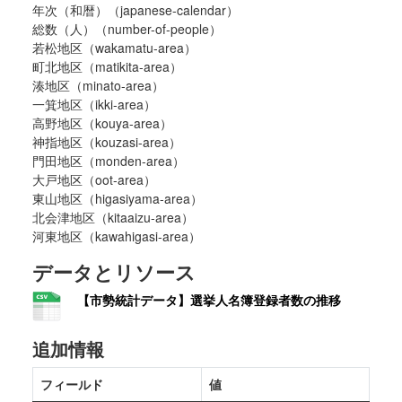
年次（和暦）（japanese-calendar）
総数（人）（number-of-people）
若松地区（wakamatu-area）
町北地区（matikita-area）
湊地区（minato-area）
一箕地区（ikki-area）
高野地区（kouya-area）
神指地区（kouzasi-area）
門田地区（monden-area）
大戸地区（oot-area）
東山地区（higasiyama-area）
北会津地区（kitaaizu-area）
河東地区（kawahigasi-area）
データとリソース
【市勢統計データ】選挙人名簿登録者数の推移
追加情報
フィールド
値