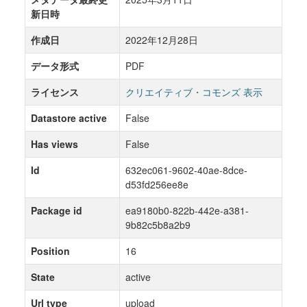
新日時
作成日
2022年12月28日
データ形式
PDF
ライセンス
クリエイティブ・コモンズ 表示
Datastore active
False
Has views
False
Id
632ec061-9602-40ae-8dce-
d53fd256ee8e
Package id
ea9180b0-822b-442e-a381-
9b82c5b8a2b9
Position
16
State
active
Url type
upload