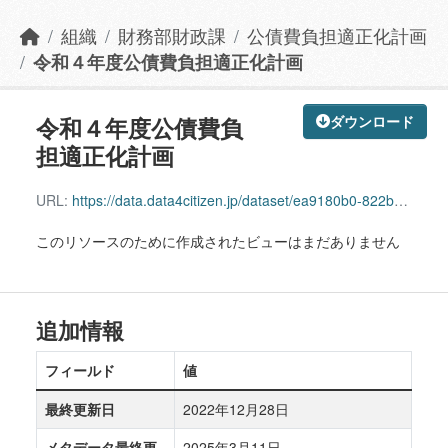
組織
財務部財政課
公債費負担適正化計画
令和４年度公債費負担適正化計画
令和４年度公債費負
ダウンロード
担適正化計画
URL:
https://data.data4citizen.jp/dataset/ea9180b0-822b-442e-a381-9b82c5b8a2b9/resource/632ec061-9602-40ae-8dce-d53fd256ee8e/download/r4kousaihikanri.pdf
このリソースのために作成されたビューはまだありません
追加情報
フィールド
値
最終更新日
2022年12月28日
メタデータ最終更
2025年3月11日