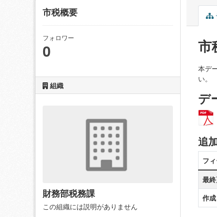
市税概要
フォロワー
市
0
本デ
い。
組織
デ
追
フィ
最終
財務部税務課
作成
この組織には説明がありません