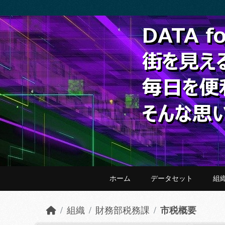
Skip to main content
ホーム
データセット
組
組織
財務部税務課
市税概要