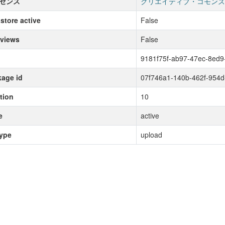
センス
クリエイティブ・コモンズ
store active
False
 views
False
9181f75f-ab97-47ec-8ed
age id
07f746a1-140b-462f-954
tion
10
e
active
type
upload