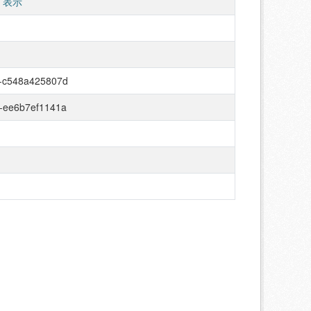
 表示
9-c548a425807d
d-ee6b7ef1141a