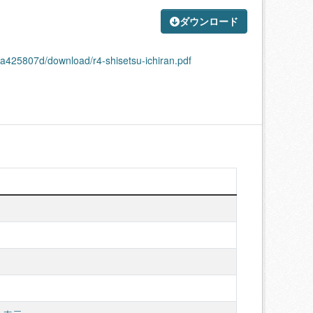
ダウンロード
a425807d/download/r4-shisetsu-ichiran.pdf