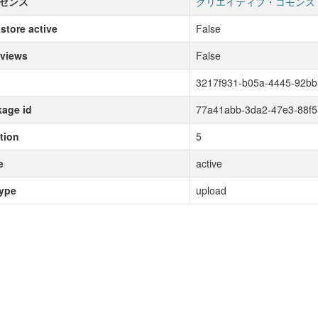
センス
クリエイティブ・コモンズ
store active
False
 views
False
3217f931-b05a-4445-92bb
age id
77a41abb-3da2-47e3-88f
tion
5
e
active
type
upload