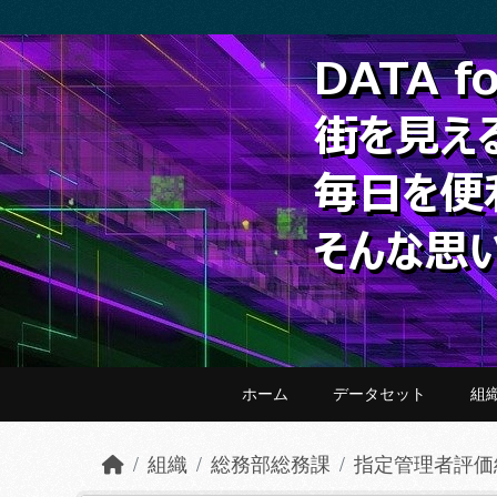
Skip to main content
ホーム
データセット
組
組織
総務部総務課
指定管理者評価