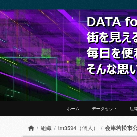
Skip to main content
ホーム
データセット
組
組織
tm3594（個人）
会津若松市