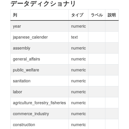
データディクショナリ
列
タイプ
ラベル
説明
year
numeric
japanese_calender
text
assembly
numeric
general_affairs
numeric
public_welfare
numeric
sanitation
numeric
labor
numeric
agriculture_forestry_fisheries
numeric
commerce_industry
numeric
construction
numeric