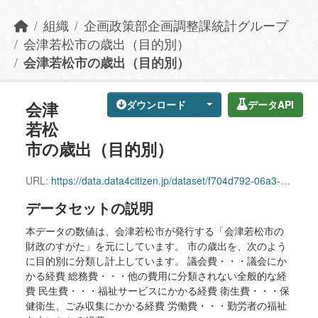
組織
企画政策部企画調整課統計グループ
会津若松市の歳出（目的別）
会津若松市の歳出（目的別）
会津
ダウンロード
データAPI
若松
市の歳出（目的別）
URL:
https://data.data4citizen.jp/dataset/f704d792-06a3-417b-abe3-cefa765d4845/resource/21ad91d1-fcf5-4ac6-be7f-a19611df5212/download/oaizupurposeexpenditure.csv
データセットの説明
本データの数値は、会津若松市が発行する「会津若松市の
財政のすがた」を元にしています。 市の歳出を、次のよう
に目的別に分類し計上しています。 議会費・・・議会にか
かる経費 総務費・・・他の費用に分類されない全般的な経
費 民生費・・・福祉サービスにかかる経費 衛生費・・・保
健衛生、ごみ収集にかかる経費 労働費・・・勤労者の福祉