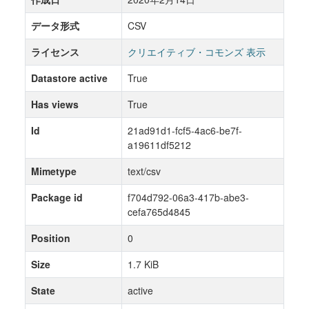
データ形式
CSV
ライセンス
クリエイティブ・コモンズ 表示
Datastore active
True
Has views
True
Id
21ad91d1-fcf5-4ac6-be7f-
a19611df5212
Mimetype
text/csv
Package id
f704d792-06a3-417b-abe3-
cefa765d4845
Position
0
Size
1.7 KiB
State
active