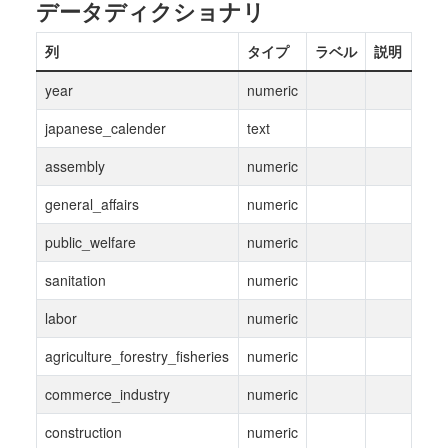
データディクショナリ
列
タイプ
ラベル
説明
year
numeric
japanese_calender
text
assembly
numeric
general_affairs
numeric
public_welfare
numeric
sanitation
numeric
labor
numeric
agriculture_forestry_fisheries
numeric
commerce_industry
numeric
construction
numeric