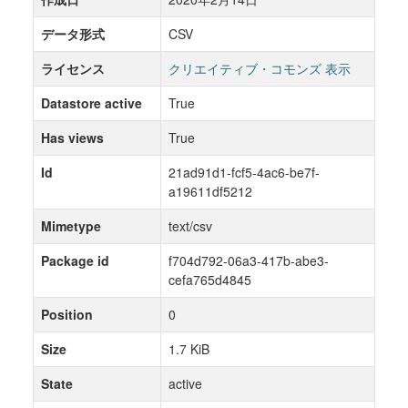
データ形式
CSV
ライセンス
クリエイティブ・コモンズ 表示
Datastore active
True
Has views
True
Id
21ad91d1-fcf5-4ac6-be7f-
a19611df5212
Mimetype
text/csv
Package id
f704d792-06a3-417b-abe3-
cefa765d4845
Position
0
Size
1.7 KiB
State
active