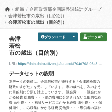
組織
企画政策部企画調整課統計グループ
会津若松市の歳出（目的別）
会津若松市の歳出（目的別）
会津
ダウンロード
データAPI
若松
市の歳出（目的別）
URL:
https://data.data4citizen.jp/dataset/f704d792-06a3-417b-abe3-cefa765d4845/resource/21ad91d1-fcf5-4ac6-be7f-a19611df5212/download/oaizupurposeexpenditure.csv
データセットの説明
本データの数値は、会津若松市が発行する「会津若松市の
財政のすがた」を元にしています。 市の歳出を、次のよう
に目的別に分類し計上しています。 議会費・・・議会にか
かる経費 総務費・・・他の費用に分類されない全般的な経
費 民生費・・・福祉サービスにかかる経費 衛生費・・・保
健衛生、ごみ収集にかかる経費 労働費・・・勤労者の福祉