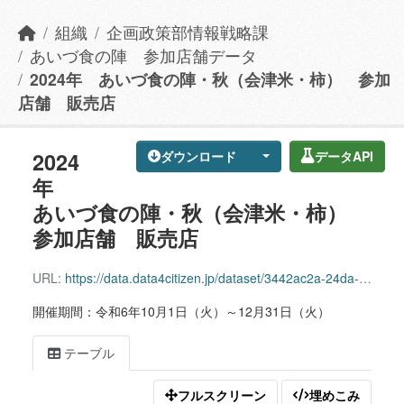
組織
企画政策部情報戦略課
あいづ食の陣 参加店舗データ
2024年 あいづ食の陣・秋（会津米・柿） 参加
店舗 販売店
2024
ダウンロード
データAPI
年
あいづ食の陣・秋（会津米・柿）
参加店舗 販売店
URL:
https://data.data4citizen.jp/dataset/3442ac2a-24da-491d-9929-4c1a5c4ea10b/resource/05af10f6-a1c5-48bd-b6a6-456211a9518b/download/202410_aizusyokunojin_store.csv
開催期間：令和6年10月1日（火）～12月31日（火）
テーブル
フルスクリーン
埋めこみ