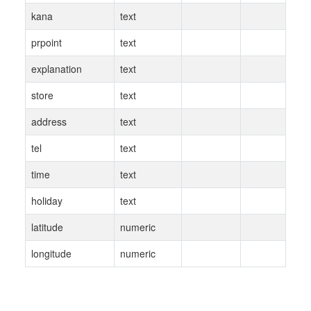
kana
text
prpoint
text
explanation
text
store
text
address
text
tel
text
time
text
holiday
text
latitude
numeric
longitude
numeric