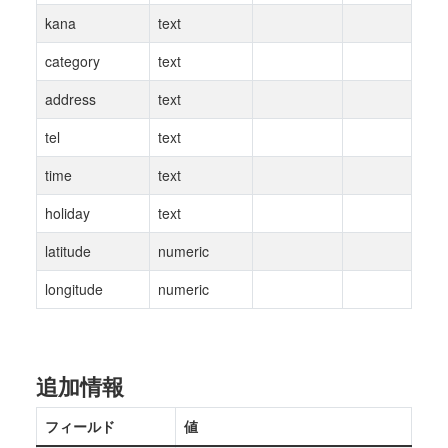
kana
text
category
text
address
text
tel
text
time
text
holiday
text
latitude
numeric
longitude
numeric
追加情報
フィールド
値