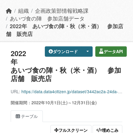
組織
企画政策部情報戦略課
あいづ食の陣 参加店舗データ
2022年 あいづ食の陣・秋（米・酒） 参加店
舗 販売店
2022
ダウンロード
データAPI
年
あいづ食の陣・秋（米・酒） 参加
店舗 販売店
URL:
https://data.data4citizen.jp/dataset/3442ac2a-24da-491d-9929-4c1a5c4ea10b/resource/1f834616-256f-4c8d-a873-d2fa75d26ee4/download/202210aizusyokunojinshop.csv
開催期間：2022年10月1日(土)～12月31日(金)
テーブル
フルスクリーン
埋めこみ