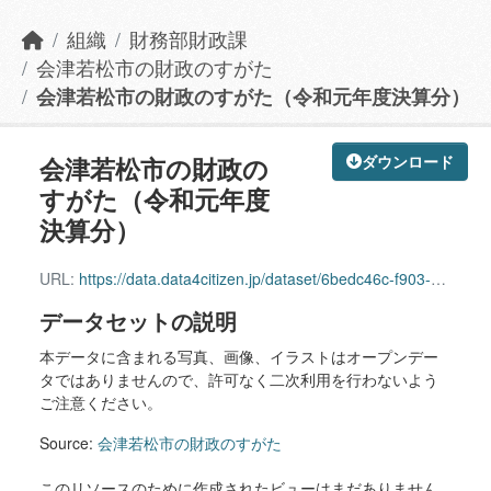
組織
財務部財政課
会津若松市の財政のすがた
会津若松市の財政のすがた（令和元年度決算分）
会津若松市の財政の
ダウンロード
すがた（令和元年度
決算分）
URL:
https://data.data4citizen.jp/dataset/6bedc46c-f903-4140-a588-457cf98b00c4/resource/0693d365-3d23-4dd9-a16b-473ea15ab481/download/r1kessan.pdf
データセットの説明
本データに含まれる写真、画像、イラストはオープンデー
タではありませんので、許可なく二次利用を行わないよう
ご注意ください。
Source:
会津若松市の財政のすがた
このリソースのために作成されたビューはまだありません