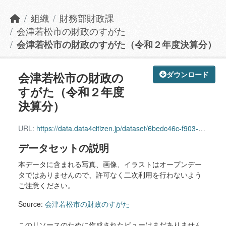
組織
財務部財政課
会津若松市の財政のすがた
会津若松市の財政のすがた（令和２年度決算分）
会津若松市の財政の
ダウンロード
すがた（令和２年度
決算分）
URL:
https://data.data4citizen.jp/dataset/6bedc46c-f903-4140-a588-457cf98b00c4/resource/34d71796-7a9d-4351-895a-9742302b9bc9/download/zaiseinosugatar2kessan.pdf
データセットの説明
本データに含まれる写真、画像、イラストはオープンデー
タではありませんので、許可なく二次利用を行わないよう
ご注意ください。
Source:
会津若松市の財政のすがた
このリソースのために作成されたビューはまだありません