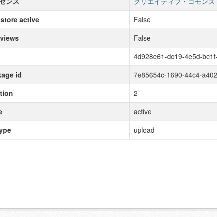
センス
クリエイティブ・コモンズ
store active
False
 views
False
4d928e61-dc19-4e5d-bc1f
age id
7e85654c-1690-44c4-a40
tion
2
e
active
type
upload