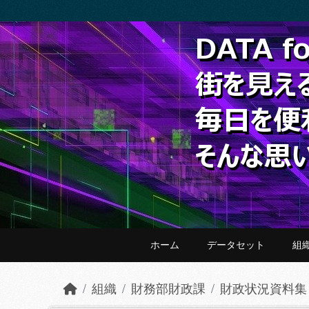
Skip to main content
ホーム
データセット
組
組織
財務部財政課
財政状況資料集