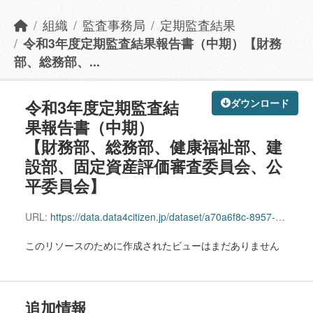
組織
監査事務局
定期監査結果
令和3年度定期監査結果報告書（中期）【財務
部、総務部、...
令和3年度定期監査結
ダウンロード
果報告書（中期）
【財務部、総務部、健康福祉部、建
設部、固定資産評価審査委員会、公
平委員会】
URL:
https://data.data4citizen.jp/dataset/a70a6f8c-8957-487a-a8d3-99f0e3d2ca49/resource/59750115-1352-46cc-b3dc-977ce8b580f9/download/r3tyuukiteikan.pdf
このリソースのために作成されたビューはまだありません
追加情報