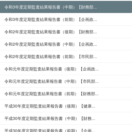
令和3年度定期監査結果報告書（中期）【財務部...
令和3年度定期監査結果報告書（前期）【企画政...
令和2年度定期監査結果報告書（後期）【財務部...
令和2年度定期監査結果報告書（中期）【企画政...
令和2年度定期監査結果報告書（前期）【市民部...
令和元年度定期監査結果報告書（後期）【企画政...
令和元年度定期監査結果報告書（中期）【市民部...
令和元年度定期監査結果報告書（前期）【財務部...
平成30年度定期監査結果報告書（後期）【健康...
平成30年度定期監査結果報告書（中期）【財務...
平成30年度定期監査結果報告書（前期）【企画...