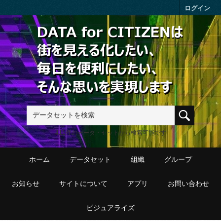
Skip to main content
ログイン
411件のデータ・セットから検索可能です
ホーム
データセット
組織
グループ
お知らせ
サイトについて
アプリ
お問い合わせ
ビジュアライズ