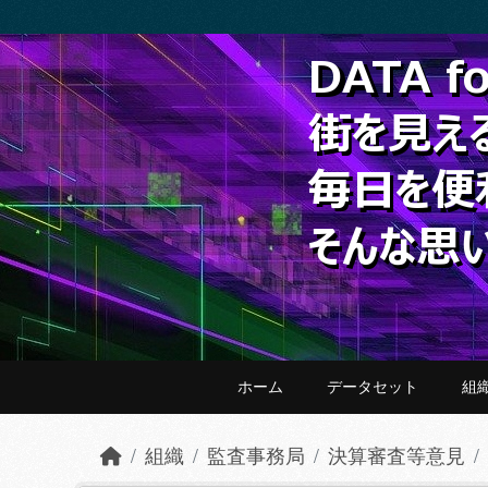
Skip to main content
ホーム
データセット
組
組織
監査事務局
決算審査等意見