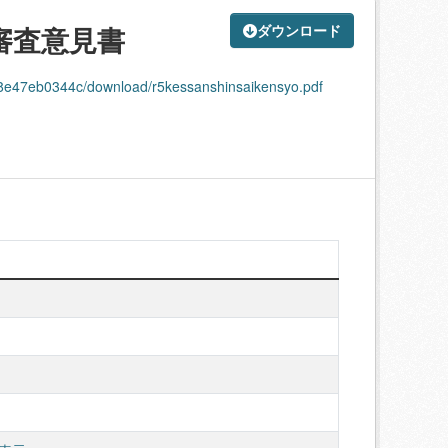
審査意見書
ダウンロード
a8e47eb0344c/download/r5kessanshinsaikensyo.pdf