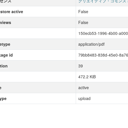
センス
クリエイティブ・コモンズ 
store active
False
 views
False
150ecb53-1996-4b00-a00
etype
application/pdf
age id
79bb8483-838d-45e0-8a7
tion
39
472.2 KiB
e
active
type
upload