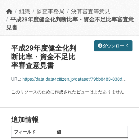
組織
監査事務局
決算審査等意見
平成29年度健全化判断比率・資金不足比率審査意
見書
平成29年度健全化判
ダウンロード
断比率・資金不足比
率審査意見書
URL:
https://data.data4citizen.jp/dataset/79bb8483-838d-45e0-8a76-021e24c2b615/resource/f7716028-b81d-4283-958a-c7751c55dfe0/download/29.pdf
このリソースのために作成されたビューはまだありません
追加情報
フィールド
値