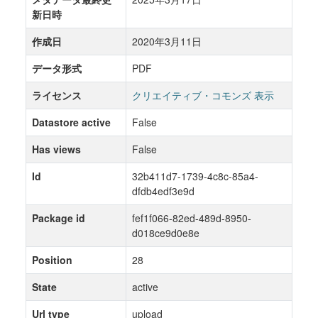
新日時
作成日
2020年3月11日
データ形式
PDF
ライセンス
クリエイティブ・コモンズ 表示
Datastore active
False
Has views
False
Id
32b411d7-1739-4c8c-85a4-
dfdb4edf3e9d
Package id
fef1f066-82ed-489d-8950-
d018ce9d0e8e
Position
28
State
active
Url type
upload