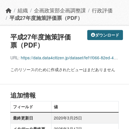
組織
企画政策部企画調整課
行政評価
平成27年度施策評価票（PDF）
平成27年度施策評価
ダウンロード
票（PDF）
URL:
https://data.data4citizen.jp/dataset/fef1f066-82ed-489d-8950-d018ce9d0e8e/resource/3f314ace-bcf1-450d-8aa9-ba091eff17b6/download/10000031.zip
このリソースのために作成されたビューはまだありません
追加情報
フィールド
値
最終更新日
2020年3月25日
メタデータ最終更
2025年3月17日