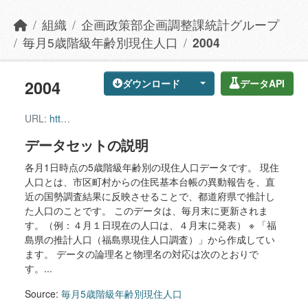
組織
企画政策部企画調整課統計グループ
毎月5歳階級年齢別現住人口
2004
2004
ダウンロード
データAPI
URL:
https://data.data4citizen.jp/dataset/e9ff8758-56cb-41f8-8b68-a8a9baf3a8a3/resource/5752d7ae-3415-484e-a84c-5126892fd25f/download/2004.csv
データセットの説明
各月1日時点の5歳階級年齢別の現住人口データです。 現住
人口とは、市区町村からの住民基本台帳の異動報告を、直
近の国勢調査結果に反映させることで、都道府県で推計し
た人口のことです。 このデータは、毎月末に更新されま
す。（例：４月１日現在の人口は、４月末に発表） ※ 「福
島県の推計人口（福島県現住人口調査）」から作成してい
ます。 データの論理名と物理名の対応は次のとおりで
す。...
Source:
毎月5歳階級年齢別現住人口