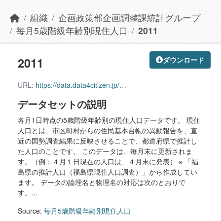
組織
企画政策部企画調整課統計グループ
毎月5歳階級年齢別現住人口
2011
2011
ダウンロード
URL:
https://data.data4citizen.jp/dataset/e9ff8758-56cb-41f8-8b68-a8a9baf3a8a3/resource/c4f67f35-cfe7-4e12-948d-50fa164b44b7/download/2011.csv
データセットの説明
各月1日時点の5歳階級年齢別の現住人口データです。 現住
人口とは、市区町村からの住民基本台帳の異動報告を、直
近の国勢調査結果に反映させることで、都道府県で推計し
た人口のことです。 このデータは、毎月末に更新されま
す。（例：４月１日現在の人口は、４月末に発表） ※ 「福
島県の推計人口（福島県現住人口調査）」から作成してい
ます。 データの論理名と物理名の対応は次のとおりで
す。...
Source:
毎月5歳階級年齢別現住人口