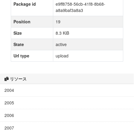
Package id
e9ff8758-56cb-41f8-8b68-
a8a9baf3a8a3
Position
19
Size
8.3 KiB
State
active
Url type
upload
リソース
2004
2005
2006
2007