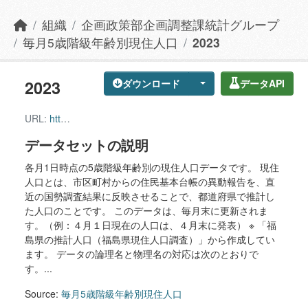
組織
企画政策部企画調整課統計グループ
毎月5歳階級年齢別現住人口
2023
2023
ダウンロード
データAPI
URL:
https://data.data4citizen.jp/dataset/e9ff8758-56cb-41f8-8b68-a8a9baf3a8a3/resource/7ec65dd7-e471-4fa5-b38d-e833b4fce727/download/2023.csv
データセットの説明
各月1日時点の5歳階級年齢別の現住人口データです。 現住
人口とは、市区町村からの住民基本台帳の異動報告を、直
近の国勢調査結果に反映させることで、都道府県で推計し
た人口のことです。 このデータは、毎月末に更新されま
す。（例：４月１日現在の人口は、４月末に発表） ※ 「福
島県の推計人口（福島県現住人口調査）」から作成してい
ます。 データの論理名と物理名の対応は次のとおりで
す。...
Source:
毎月5歳階級年齢別現住人口